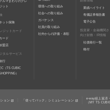
財務情報
クルマまわりのクレ
ジット
環境への取り組み
業績ハイライト
社会への取り組み
有価証券報告書
険
ガバナンス
電子公告
ネット保険
社員の取り組み
投資家・金融機関さ
レジットカード
社外からの評価・表彰
向け財務・IR情報
カード
社債発行一覧
加盟店
格付
ジタルサービス
旅行
EC（TS CUBIC
SHOPPING）
e-way繰上返
ーション
「使ってバック」シミュレーション
（MY TS CU