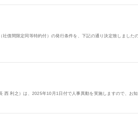
保社債（社債間限定同等特約付）の発行条件を、下記の通り決定致しました
西 利之）は、2025年10月1日付で人事異動を実施しますので、お