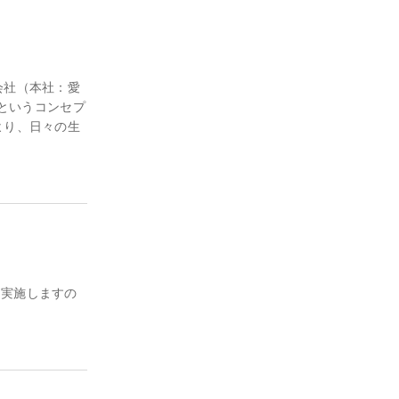
会社（本社：愛
』というコンセプ
より、日々の生
を実施しますの