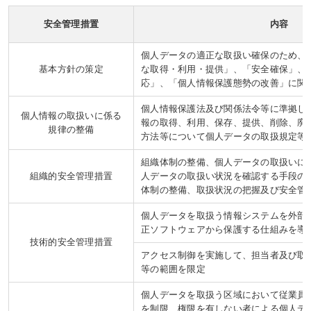
安全管理措置
内容
個人データの適正な取扱い確保のため、
基本方針の策定
な取得・利用・提供」、「安全確保」、
応」、「個人情報保護態勢の改善」に関
個人情報保護法及び関係法令等に準拠し
個人情報の取扱いに係る
報の取得、利用、保存、提供、削除、廃
規律の整備
方法等について個人データの取扱規定等
組織体制の整備、個人データの取扱いに
組織的安全管理措置
人データの取扱い状況を確認する手段の
体制の整備、取扱状況の把握及び安全管
個人データを取扱う情報システムを外部
正ソフトウェアから保護する仕組みを導
技術的安全管理措置
アクセス制御を実施して、担当者及び取
等の範囲を限定
個人データを取扱う区域において従業員
を制限、権限を有しない者による個人デ