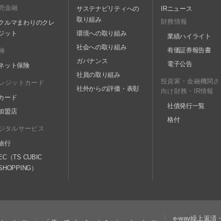
売金融
サステナビリティへの
IRニュース
取り組み
財務情報
クルマまわりのクレ
ジット
環境への取り組み
業績ハイライト
社会への取り組み
有価証券報告書
険
ガバナンス
電子公告
ネット保険
社員の取り組み
投資家・金融機関さ
レジットカード
社外からの評価・表彰
向け財務・IR情報
カード
社債発行一覧
加盟店
格付
ジタルサービス
旅行
EC（TS CUBIC
SHOPPING）
e-way繰上返