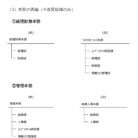
（1）本部の再編（※改変組織のみ）
①経理財務本部
②管理本部