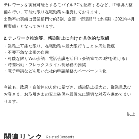
テレワークを実施可能とするモバイルPCを配布するなど、IT環境の整
備を行い、可能な限り在宅勤務を推奨しております。
出勤率の実績は営業部門で約3割、企画・管理部門で約6割（2021年4月
度実績）となっております。
2.テレワーク推進等、感染防止に向けた具体的な取組
・業務上可能な限り、在宅勤務を最大限行うことを周知徹底
・不要不急な出張の自粛
・可能な限りWeb会議、電話会議を活用（会議室での3密を避ける）
・時差出勤・フレックスタイム制勤務の推奨
・電子申請などを用いた社内申請業務のペーパーレス化
今後も、政府・自治体の方針に基づき、感染防止拡大と、従業員及び
お客さま、お取引さまの安全確保を最優先に適切な対応を進めてまい
ります。
以上
関連リンク
Related Contents